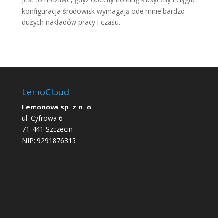
konfiguracja środowisk wymagają ode mnie bardzo
dużych nakładów pracy i czasu.
LemoCloud
Lemonova sp. z o. o.
ul. Cyfrowa 6
71-441 Szczecin
NIP: 9291876315